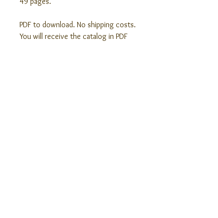
49 pages.
PDF to download. No shipping costs.
You will receive the catalog in PDF 
by email after your purchase.
関連商品
Baccarat Josselin Verre à apéritif -
Baccarat Josselin Verre à v
Apetitif glass