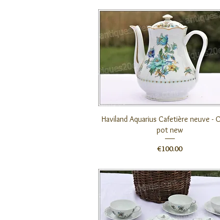
クイックビュー
Haviland Aquarius Cafetière neuve - 
pot new
価格
€100.00