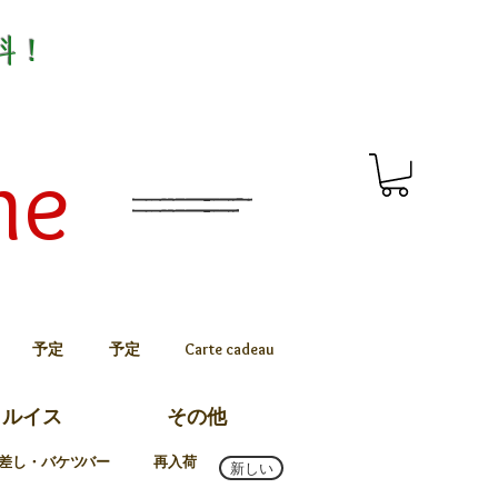
料！
me
予定
予定
Carte cadeau
トルイス
その他
差し・バケツ
バー
再入荷
新しい