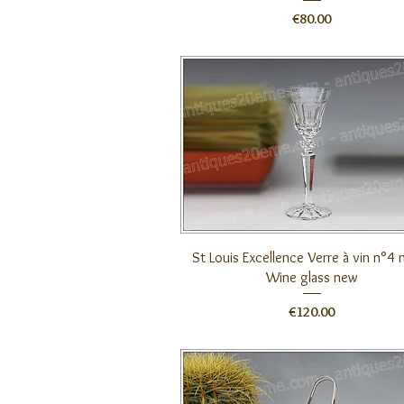
価格
€80.00
クイックビュー
St Louis Excellence Verre à vin n°4 n
Wine glass new
価格
€120.00