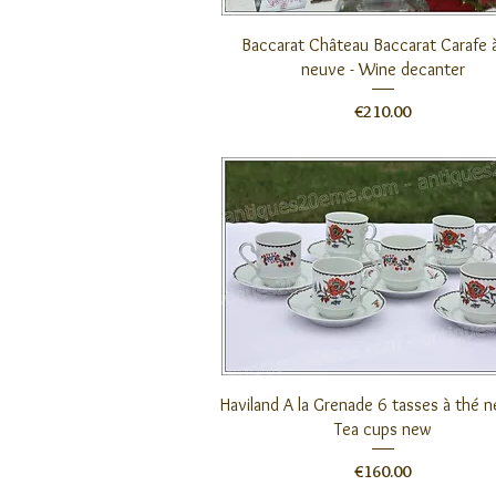
クイックビュー
Baccarat Château Baccarat Carafe à
neuve - Wine decanter
価格
€210.00
クイックビュー
Haviland A la Grenade 6 tasses à thé n
Tea cups new
価格
€160.00