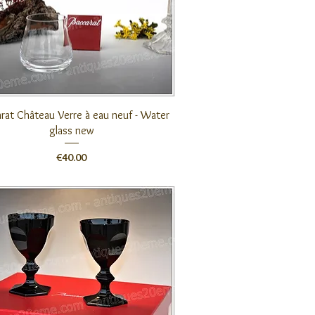
クイックビュー
rat Château Verre à eau neuf - Water
glass new
価格
€40.00