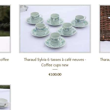
クイックビュー
Coffee
Tharaud Sylvia 6 tasses à café neuves -
Tharau
Coffee cups new
価格
€100.00