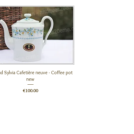
クイックビュー
d Sylvia Cafetière neuve - Coffee pot
new
価格
€100.00