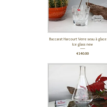
クイックビュー
Baccarat Harcourt Verre seau à glace 
Ice glass new
価格
€140.00