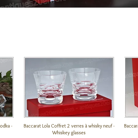
クイックビュー
vodka -
Baccarat Lola Coffret 2 verres à whisky neuf -
Baccar
Whiskey glasses