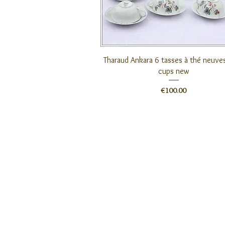
クイックビュー
Tharaud Ankara 6 tasses à thé neuves
cups new
価格
€100.00