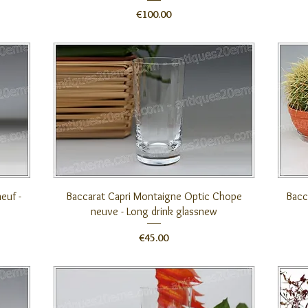
価格
€100.00
クイックビュー
euf -
Baccarat Capri Montaigne Optic Chope
Bacc
neuve - Long drink glassnew
価格
€45.00