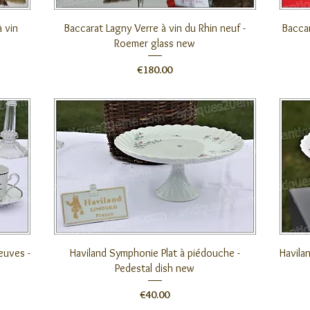
クイックビュー
 vin
Baccarat Lagny Verre à vin du Rhin neuf -
Bacca
Roemer glass new
価格
€180.00
クイックビュー
euves -
Haviland Symphonie Plat à piédouche -
Havila
Pedestal dish new
価格
€40.00