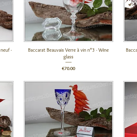
クイックビュー
neuf -
Baccarat Beauvais Verre à vin n°3 - Wine
Bacca
glass
価格
€70.00