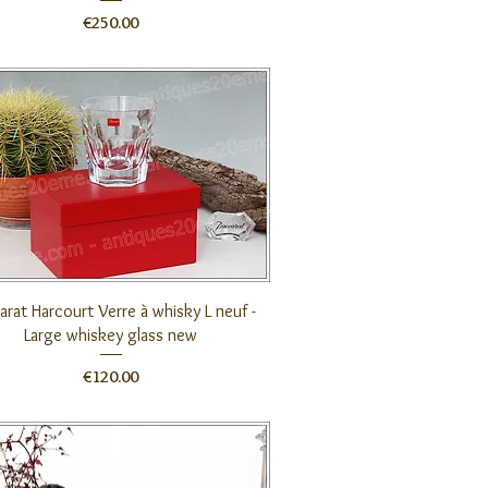
価格
€250.00
クイックビュー
arat Harcourt Verre à whisky L neuf -
Large whiskey glass new
価格
€120.00