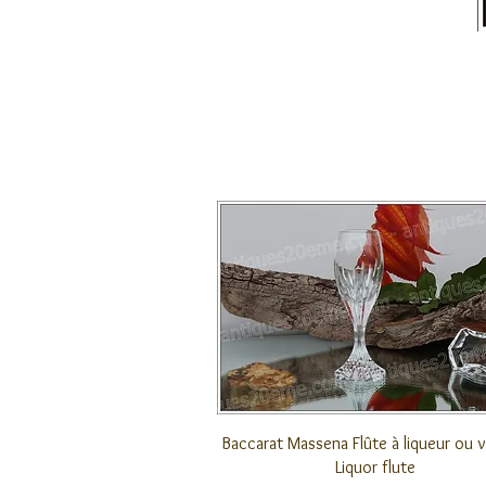
クイックビュー
Baccarat Massena Flûte à liqueur ou 
Liquor flute