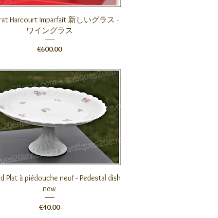
クイックビュー
rat Harcourt Imparfait 新しいグラス -
ワイングラス
価格
€600.00
クイックビュー
nd Plat à piédouche neuf - Pedestal dish
new
価格
€40.00