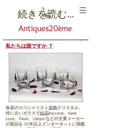
続きを読む...
Antiques20ème
私たちは誰ですか ？
食器のスペシャリスト
装飾
クリスタル、
特に古いガラスで
結晶
Baccarat、Saint
Louis、Daum、Lalique などの主要メーカー
の製品を 10 年以上インターネットに掲載