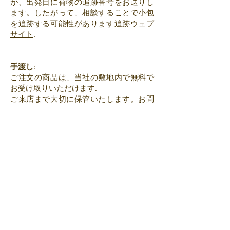
が、出発日に荷物の追跡番号をお送りし
ます。したがって、相談することで小包
を追跡する可能性があります
追跡ウェブ
サイト
.
手渡し:
ご注文の商品は、当社の敷地内で無料で
お受け取りいただけます.
ご来店まで大切に保管いたします。お問
い合わせ。
配達は当社で可能です。利用規約につい
てはお問い合わせください...
リターン ：
パッケージの受領後 7 日以内にお客様の
ご期待に沿わない場合は、商品の返品を
受け付けます (配送日はサイト
www.colissimo.fr に colissimo 番号で示され
ています)._cc781905 -5cde-3194-bb3b-
136bad5cf58d_