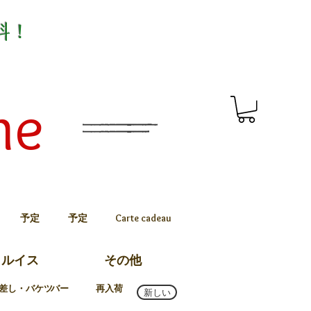
料！
me
予定
予定
Carte cadeau
トルイス
その他
差し・バケツ
バー
再入荷
新しい