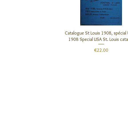
クイックビュー
Catalogue St Louis 1908, spécial 
1908 Special USA St. Louis cat
価格
€22.00