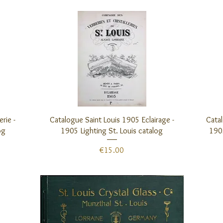
クイックビュー
rie -
Catalogue Saint Louis 1905 Eclairage -
Catal
og
1905 Lighting St. Louis catalog
1905
価格
€15.00