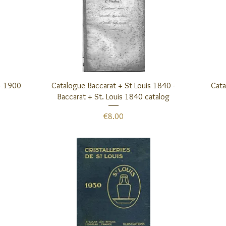
クイックビュー
 - 1900
Catalogue Baccarat + St Louis 1840 -
Cata
Baccarat + St. Louis 1840 catalog
価格
€8.00