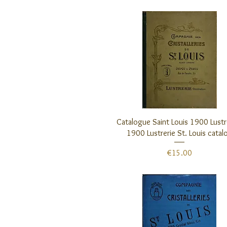
クイックビュー
Catalogue Saint Louis 1900 Lustre
1900 Lustrerie St. Louis catal
価格
€15.00