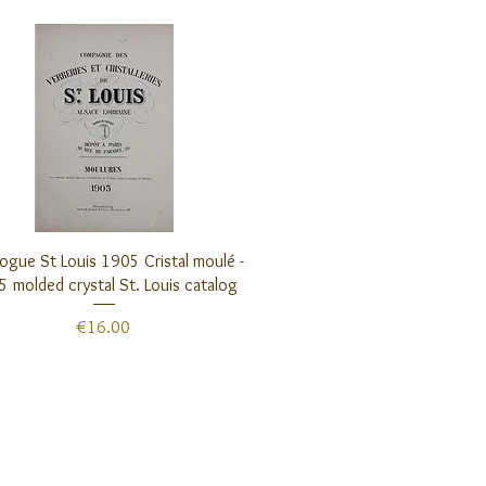
クイックビュー
ogue St Louis 1905 Cristal moulé -
 molded crystal St. Louis catalog
価格
€16.00