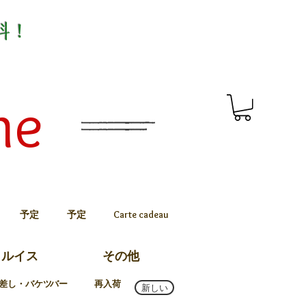
料！
me
予定
予定
Carte cadeau
トルイス
その他
差し・バケツ
バー
再入荷
新しい